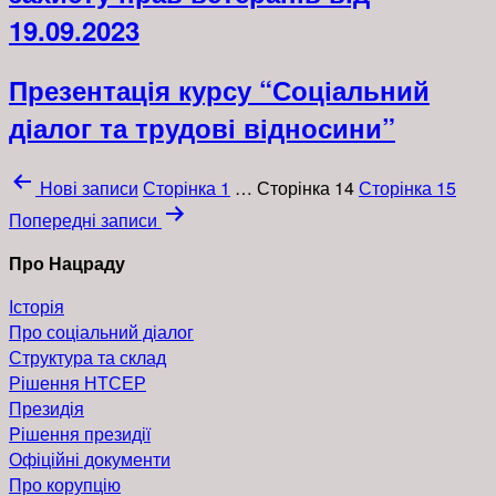
19.09.2023
Презентація курсу “Соціальний
діалог та трудові відносини”
Навігація
Нові
записи
Сторінка 1
…
Сторінка 14
Сторінка 15
записів
Попередні
записи
Про Нацраду
Історія
Про соціальний діалог
Структура та склад
Рішення НТСЕР
Президія
Pішення президії
Офіційні документи
Про корупцію