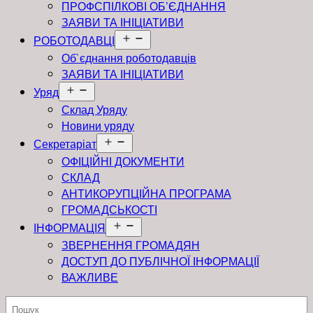
ПРОФСПІЛКОВІ ОБ’ЄДНАННЯ
ЗАЯВИ ТА ІНІЦІАТИВИ
Відкрити
РОБОТОДАВЦІ
меню
Об`єднання роботодавців
ЗАЯВИ ТА ІНІЦІАТИВИ
Відкрити
Уряд
меню
Склад Уряду
Новини уряду
Відкрити
Секретаріат
меню
ОФІЦІЙНІ ДОКУМЕНТИ
СКЛАД
АНТИКОРУПЦІЙНА ПРОГРАМА
ГРОМАДСЬКОСТІ
Відкрити
ІНФОРМАЦІЯ
меню
ЗВЕРНЕННЯ ГРОМАДЯН
ДОСТУП ДО ПУБЛІЧНОЇ ІНФОРМАЦІЇ
ВАЖЛИВЕ
Пошук