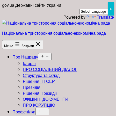
Перейти
gov.ua
Державні сайти України
X
до
вмісту
Powered by
Translate
Національна тристороння соціально-економічна рада
Меню
Закрити
Відкрити
Про Нацраду
меню
Історія
ПРО СОЦІАЛЬНИЙ ДІАЛОГ
Структура та склад
Рішення НТСЕР
Президія
Рішення Президії
ОФІЦІЙНІ ДОКУМЕНТИ
ПРО КОРУПЦІЮ
Відкрити
Профспілки
меню