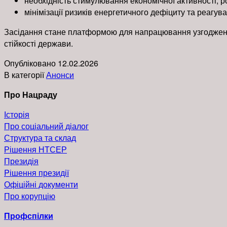
необхідність стимулювання економічної активності, 
мінімізації ризиків енергетичного дефіциту та реагува
Засідання стане платформою для напрацювання узгоджених
стійкості держави.
Опубліковано
12.02.2026
В категорії
Анонси
Про Нацраду
Історія
Про соціальний діалог
Структура та склад
Рішення НТСЕР
Президія
Pішення президії
Офіційні документи
Про корупцію
Профспілки