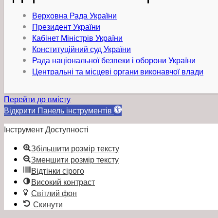
Верховна Рада України
Президент України
Кабінет Міністрів України
Конституційний суд України
Рада національної безпеки і оборони України
Центральні та місцеві органи виконавчої влади
Перейти до вмісту
Відкрити Панель інструментів
Інструмент Доступності
Збільшити розмір тексту
Зменшити розмір тексту
Відтінки сірого
Високий контраст
Світлий фон
Скинути