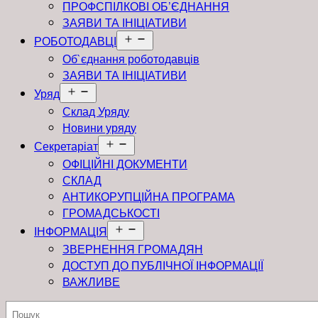
ПРОФСПІЛКОВІ ОБ’ЄДНАННЯ
ЗАЯВИ ТА ІНІЦІАТИВИ
Відкрити
РОБОТОДАВЦІ
меню
Об`єднання роботодавців
ЗАЯВИ ТА ІНІЦІАТИВИ
Відкрити
Уряд
меню
Склад Уряду
Новини уряду
Відкрити
Секретаріат
меню
ОФІЦІЙНІ ДОКУМЕНТИ
СКЛАД
АНТИКОРУПЦІЙНА ПРОГРАМА
ГРОМАДСЬКОСТІ
Відкрити
ІНФОРМАЦІЯ
меню
ЗВЕРНЕННЯ ГРОМАДЯН
ДОСТУП ДО ПУБЛІЧНОЇ ІНФОРМАЦІЇ
ВАЖЛИВЕ
Пошук