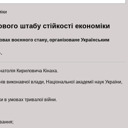
міки
ового штабу стійкості економіки
мовах воєнного стану, організоване Українським
»
.
натолія Кириловича Кінаха.
в виконавчої влади, Національної академії наук України,
и в умовах тривалої війни.
вання;