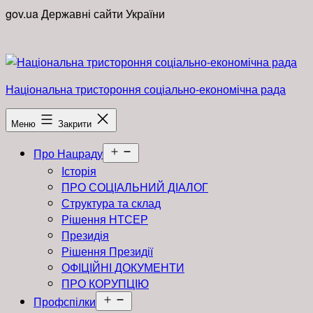
Перейти
gov.ua
Державні сайти України
до
вмісту
Національна тристороння соціально-економічна рада
Меню
Закрити
Відкрити
Про Нацраду
меню
Історія
ПРО СОЦІАЛЬНИЙ ДІАЛОГ
Структура та склад
Рішення НТСЕР
Президія
Рішення Президії
ОФІЦІЙНІ ДОКУМЕНТИ
ПРО КОРУПЦІЮ
Відкрити
Профспілки
меню