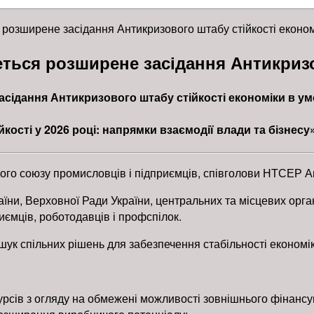
я розширене засідання Антикризового штабу стійкості еконо
деться розширене засідання Антикриз
засідання Антикризового штабу стійкості економіки в у
кості у 2026 році: напрямки взаємодії влади та бізнесу
ого союзу промисловців і підприємців, співголови НТСЕР А
ни, Верховної Ради України, центральних та місцевих органі
иємців, роботодавців і профспілок.
шук спільних рішень для забезпечення стабільності економік
рсів з огляду на обмежені можливості зовнішнього фінансу