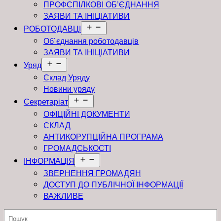
ПРОФСПІЛКОВІ ОБ’ЄДНАННЯ
ЗАЯВИ ТА ІНІЦІАТИВИ
Відкрити
РОБОТОДАВЦІ
меню
Об`єднання роботодавців
ЗАЯВИ ТА ІНІЦІАТИВИ
Відкрити
Уряд
меню
Склад Уряду
Новини уряду
Відкрити
Секретаріат
меню
ОФІЦІЙНІ ДОКУМЕНТИ
СКЛАД
АНТИКОРУПЦІЙНА ПРОГРАМА
ГРОМАДСЬКОСТІ
Відкрити
ІНФОРМАЦІЯ
меню
ЗВЕРНЕННЯ ГРОМАДЯН
ДОСТУП ДО ПУБЛІЧНОЇ ІНФОРМАЦІЇ
ВАЖЛИВЕ
Пошук