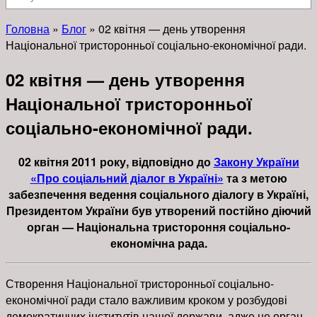
Головна
»
Блог
»
02 квітня — день утворення
Національної тристоронньої соціально-економічної ради.
02 квітня — день утворення
Національної тристоронньої
соціально-економічної ради.
02 квітня 2011 року, відповідно до
Закону України
«Про соціальний діалог в Україні»
та з метою
забезпечення ведення соціального діалогу в Україні,
Президентом України був утворений постійно діючий
орган — Національна тристороння соціально-
економічна рада.
Створення Національної тристоронньої соціально-
економічної ради стало важливим кроком у розбудові
демократичних інститутів нашої держави, адже це орган,