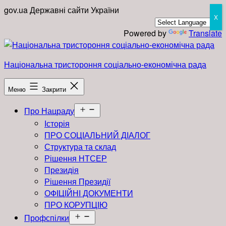
Перейти
gov.ua
Державні сайти України
X
до
вмісту
Powered by
Translate
Національна тристороння соціально-економічна рада
Меню
Закрити
Відкрити
Про Нацраду
меню
Історія
ПРО СОЦІАЛЬНИЙ ДІАЛОГ
Структура та склад
Рішення НТСЕР
Президія
Рішення Президії
ОФІЦІЙНІ ДОКУМЕНТИ
ПРО КОРУПЦІЮ
Відкрити
Профспілки
меню