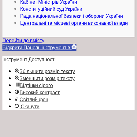
Кабінет Міністрів України
Конституційний суд України
Рада національної безпеки і оборони України
Центральні та місцеві органи виконавчої влади
Перейти до вмісту
Відкрити Панель інструментів
Інструмент Доступності
Збільшити розмір тексту
Зменшити розмір тексту
Відтінки сірого
Високий контраст
Світлий фон
Скинути