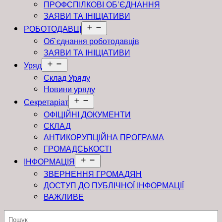
ПРОФСПІЛКОВІ ОБ’ЄДНАННЯ
ЗАЯВИ ТА ІНІЦІАТИВИ
Відкрити
РОБОТОДАВЦІ
меню
Об`єднання роботодавців
ЗАЯВИ ТА ІНІЦІАТИВИ
Відкрити
Уряд
меню
Склад Уряду
Новини уряду
Відкрити
Секретаріат
меню
ОФІЦІЙНІ ДОКУМЕНТИ
СКЛАД
АНТИКОРУПЦІЙНА ПРОГРАМА
ГРОМАДСЬКОСТІ
Відкрити
ІНФОРМАЦІЯ
меню
ЗВЕРНЕННЯ ГРОМАДЯН
ДОСТУП ДО ПУБЛІЧНОЇ ІНФОРМАЦІЇ
ВАЖЛИВЕ
Пошук