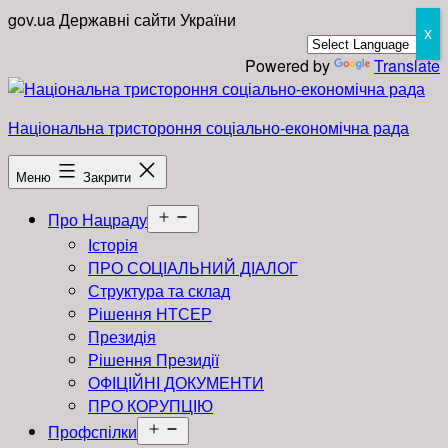
Перейти
gov.ua
Державні сайти України
X
до
вмісту
Powered by
Translate
Національна тристороння соціально-економічна рада
Меню
Закрити
Відкрити
Про Нацраду
меню
Історія
ПРО СОЦІАЛЬНИЙ ДІАЛОГ
Структура та склад
Рішення НТСЕР
Президія
Рішення Президії
ОФІЦІЙНІ ДОКУМЕНТИ
ПРО КОРУПЦІЮ
Відкрити
Профспілки
меню