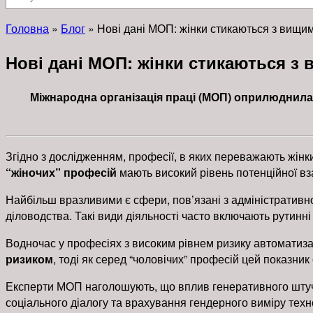
Головна
»
Блог
»
Нові дані МОП: жінки стикаються з вищим
Нові дані МОП: жінки стикаються з
Міжнародна організація праці (МОП) оприлюднила 
Згідно з дослідженням, професії, в яких переважають жінк
“жіночих” професій
мають високий рівень потенційної вза
Найбільш вразливими є сфери, пов’язані з адміністративн
діловодства. Такі види діяльності часто включають рутинні
Водночас у професіях з високим рівнем ризику автоматизац
ризиком
, тоді як серед “чоловічих” професій цей показни
Експерти МОП наголошують, що вплив генеративного штучно
соціального діалогу та врахування гендерного виміру техн