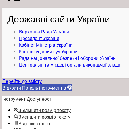
Державні сайти України
Верховна Рада України
Президент України
Кабінет Міністрів України
Конституційний суд України
Рада національної безпеки і оборони України
Центральні та місцеві органи виконавчої влади
Перейти до вмісту
Відкрити Панель інструментів
Інструмент Доступності
Збільшити розмір тексту
Зменшити розмір тексту
Відтінки сірого