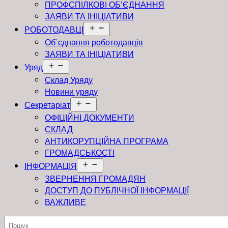
ПРОФСПІЛКОВІ ОБ’ЄДНАННЯ
ЗАЯВИ ТА ІНІЦІАТИВИ
Відкрити
РОБОТОДАВЦІ
меню
Об`єднання роботодавців
ЗАЯВИ ТА ІНІЦІАТИВИ
Відкрити
Уряд
меню
Склад Уряду
Новини уряду
Відкрити
Секретаріат
меню
ОФІЦІЙНІ ДОКУМЕНТИ
СКЛАД
АНТИКОРУПЦІЙНА ПРОГРАМА
ГРОМАДСЬКОСТІ
Відкрити
ІНФОРМАЦІЯ
меню
ЗВЕРНЕННЯ ГРОМАДЯН
ДОСТУП ДО ПУБЛІЧНОЇ ІНФОРМАЦІЇ
ВАЖЛИВЕ
Пошук