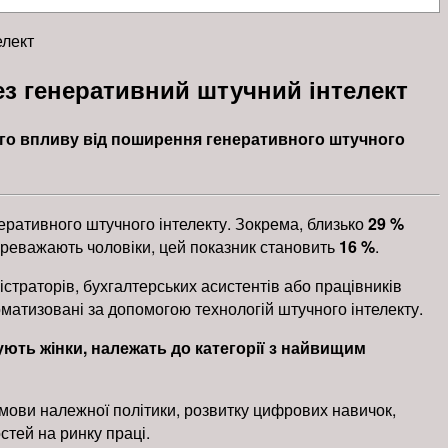
елект
ез генеративний штучний інтелект
шого впливу від поширення генеративного штучного
неративного штучного інтелекту. Зокрема, близько
29 %
переважають чоловіки, цей показник становить
16 %
.
страторів, бухгалтерських асистентів або працівників
оматизовані за допомогою технологій штучного інтелекту.
ують жінки, належать до категорії з найвищим
мови належної політики, розвитку цифрових навичок,
стей на ринку праці.