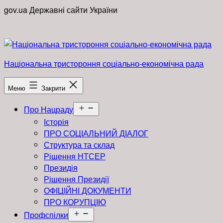
Перейти
gov.ua
Державні сайти України
до
вмісту
Національна тристороння соціально-економічна рада
Меню
Закрити
Відкрити
Про Нацраду
меню
Історія
ПРО СОЦІАЛЬНИЙ ДІАЛОГ
Структура та склад
Рішення НТСЕР
Президія
Рішення Президії
ОФІЦІЙНІ ДОКУМЕНТИ
ПРО КОРУПЦІЮ
Відкрити
Профспілки
меню