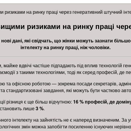
и ризиками на ринку праці через генеративний штучний інт
 вищими ризиками на ринку праці чер
нові дані, які свідчать, що жінки можуть зазнати біль
інтелекту на ринку праці, ніж чоловіки.
и, майже вдвічі частіше підпадають під вплив технологій ге
ємодії з такими технологіями, тоді як серед професій, де 
ою та офісною роботою — зокрема посади секретарів, адміні
 та стандартизовані завдання, які можуть бути частково авт
ії різниця є ще більш відчутною:
16 % професій, де домін
к становить лише
3 %
.
го інтелекту на зайнятість не є наперед визначеним. За у
ологічних змін можна запобігти посиленню існуючих нерівно