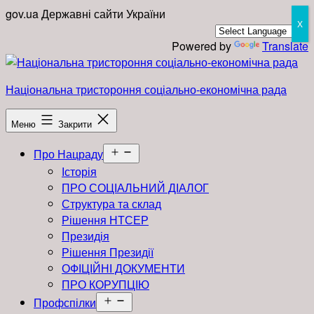
Перейти
gov.ua
Державні сайти України
X
до
вмісту
Powered by
Translate
Національна тристороння соціально-економічна рада
Меню
Закрити
Відкрити
Про Нацраду
меню
Історія
ПРО СОЦІАЛЬНИЙ ДІАЛОГ
Структура та склад
Рішення НТСЕР
Президія
Рішення Президії
ОФІЦІЙНІ ДОКУМЕНТИ
ПРО КОРУПЦІЮ
Відкрити
Профспілки
меню