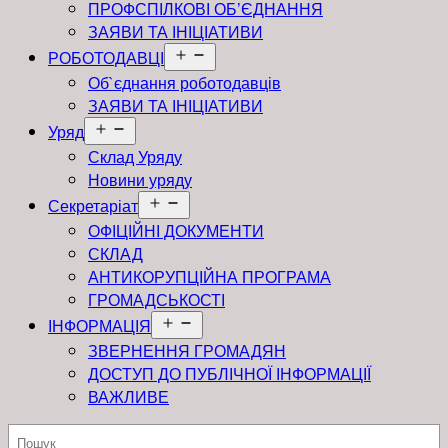
ПРОФСПІЛКОВІ ОБ’ЄДНАННЯ
ЗАЯВИ ТА ІНІЦІАТИВИ
Відкрити
РОБОТОДАВЦІ
меню
Об`єднання роботодавців
ЗАЯВИ ТА ІНІЦІАТИВИ
Відкрити
Уряд
меню
Склад Уряду
Новини уряду
Відкрити
Секретаріат
меню
ОФІЦІЙНІ ДОКУМЕНТИ
СКЛАД
АНТИКОРУПЦІЙНА ПРОГРАМА
ГРОМАДСЬКОСТІ
Відкрити
ІНФОРМАЦІЯ
меню
ЗВЕРНЕННЯ ГРОМАДЯН
ДОСТУП ДО ПУБЛІЧНОЇ ІНФОРМАЦІЇ
ВАЖЛИВЕ
Пошук