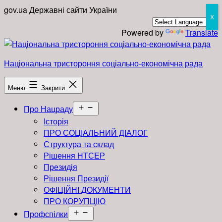
Перейти
gov.ua
Державні сайти України
X
до
вмісту
Powered by
Translate
Національна тристороння соціально-економічна рада
Меню
Закрити
Відкрити
Про Нацраду
меню
Історія
ПРО СОЦІАЛЬНИЙ ДІАЛОГ
Структура та склад
Рішення НТСЕР
Президія
Рішення Президії
ОФІЦІЙНІ ДОКУМЕНТИ
ПРО КОРУПЦІЮ
Відкрити
Профспілки
меню