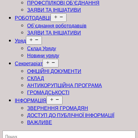
ПРОФСПІЛКОВІ ОБ’ЄДНАННЯ
ЗАЯВИ ТА ІНІЦІАТИВИ
Відкрити
РОБОТОДАВЦІ
меню
Об`єднання роботодавців
ЗАЯВИ ТА ІНІЦІАТИВИ
Відкрити
Уряд
меню
Склад Уряду
Новини уряду
Відкрити
Секретаріат
меню
ОФІЦІЙНІ ДОКУМЕНТИ
СКЛАД
АНТИКОРУПЦІЙНА ПРОГРАМА
ГРОМАДСЬКОСТІ
Відкрити
ІНФОРМАЦІЯ
меню
ЗВЕРНЕННЯ ГРОМАДЯН
ДОСТУП ДО ПУБЛІЧНОЇ ІНФОРМАЦІЇ
ВАЖЛИВЕ
Пошук