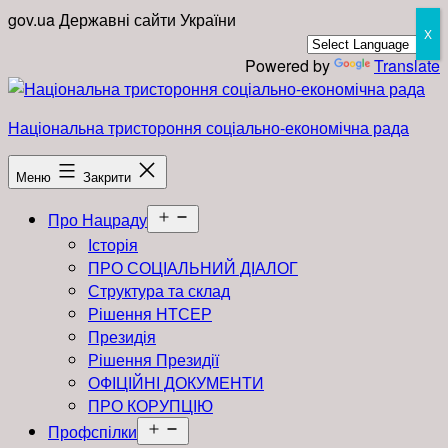
Перейти
gov.ua
Державні сайти України
X
до
вмісту
Powered by
Translate
Національна тристороння соціально-економічна рада
Меню
Закрити
Відкрити
Про Нацраду
меню
Історія
ПРО СОЦІАЛЬНИЙ ДІАЛОГ
Структура та склад
Рішення НТСЕР
Президія
Рішення Президії
ОФІЦІЙНІ ДОКУМЕНТИ
ПРО КОРУПЦІЮ
Відкрити
Профспілки
меню