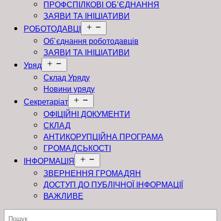
ПРОФСПІЛКОВІ ОБ’ЄДНАННЯ
ЗАЯВИ ТА ІНІЦІАТИВИ
Відкрити
РОБОТОДАВЦІ
меню
Об`єднання роботодавців
ЗАЯВИ ТА ІНІЦІАТИВИ
Відкрити
Уряд
меню
Склад Уряду
Новини уряду
Відкрити
Секретаріат
меню
ОФІЦІЙНІ ДОКУМЕНТИ
СКЛАД
АНТИКОРУПЦІЙНА ПРОГРАМА
ГРОМАДСЬКОСТІ
Відкрити
ІНФОРМАЦІЯ
меню
ЗВЕРНЕННЯ ГРОМАДЯН
ДОСТУП ДО ПУБЛІЧНОЇ ІНФОРМАЦІЇ
ВАЖЛИВЕ
Пошук